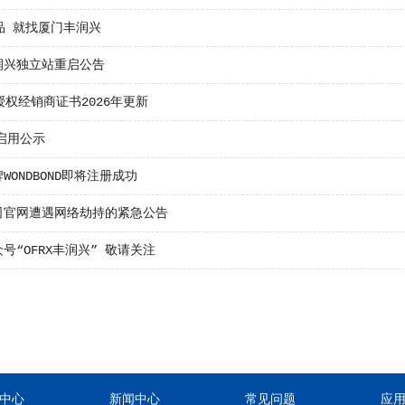
品 就找厦门丰润兴
润兴独立站重启公告
授权经销商证书2026年更新
o启用公示
WONDBOND即将注册成功
司官网遭遇网络劫持的紧急公告
号“OFRX丰润兴” 敬请关注
中心
新闻中心
常见问题
应