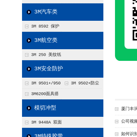
带
VHB双面胶
3M汽车类
3M 8592 保护
薄膜
3M航空类
3M 250 美纹纸
胶带
3M安全防护
3M 9501+/950
3M 9502+防尘
2+防尘口罩环保装
口罩KN95防护级别双
3M6200面具搭
片装
配6001CN滤盒七件
模切冲型
厦门丰
套
公司视频
3M 9448A 双面
胶带
如何识
3M特殊胶带