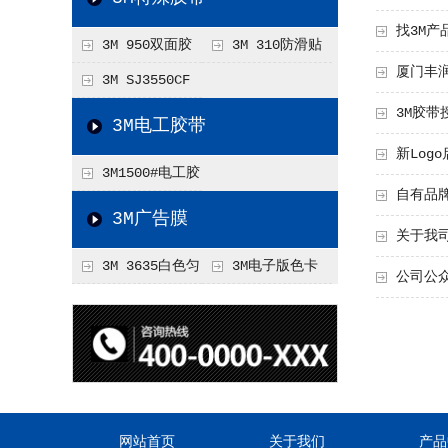
找3M产
3M 950双面胶
3M 310防滑贴
厦门丰
带
胶带
3M SJ3550CF
3M胶带
蘑菇搭扣
3M电工胶带
新Log
3M1500#电工胶
自有品牌
带
3M广告膜
关于我
3M 3635白色匀
3M电子版色卡
公司公众
光广告膜
网站首页
关于我们
产品