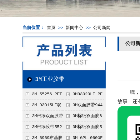
当前位置：
首页
>>
新闻中心
>>
公司新闻
公司
3M工业胶带
嘿，各位
3M 55256 PET
3M93020LE PE
故事，还
双面胶带
T双面胶带
3M 93015LE双
3M双面胶带944
面胶带
8HK
3M棉纸双面胶带
3M棉纸双面胶6
9080HL
612
3M棉纸胶带552
3M棉纸双面胶5
36
5230
3M 6969布基胶
3M GPL-060GF